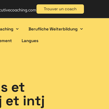
Trouver un coach
cutivecoaching.com
oaching
Berufliche Weiterbildung
gement
Langues
s et
 et intj