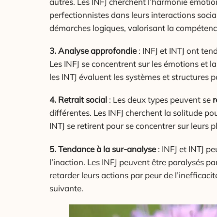
autres. Les INFJ cherchent l’harmonie émotio
perfectionnistes dans leurs interactions social
démarches logiques, valorisant la compétence 
3. Analyse approfondie
: INFJ et INTJ ont te
Les INFJ se concentrent sur les émotions et 
les INTJ évaluent les systèmes et structures p
4. Retrait social
: Les deux types peuvent se
r
différentes. Les INFJ cherchent la solitude pou
INTJ se retirent pour se concentrer sur leurs p
5. Tendance à la sur-analyse
: INFJ et INTJ p
l’inaction. Les INFJ peuvent être paralysés p
retarder leurs actions par peur de l’inefficaci
suivante.