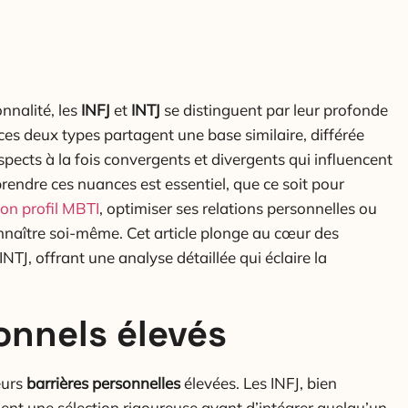
nnalité, les
INFJ
et
INTJ
se distinguent par leur profonde
 ces deux types partagent une base similaire, différée
spects à la fois convergents et divergents qui influencent
rendre ces nuances est essentiel, que ce soit pour
son profil MBTI
, optimiser ses relations personnelles ou
nnaître soi-même. Cet article plonge au cœur des
 INTJ, offrant une analyse détaillée qui éclaire la
onnels élevés
eurs
barrières personnelles
élevées. Les INFJ, bien
uent une sélection rigoureuse avant d’intégrer quelqu’un