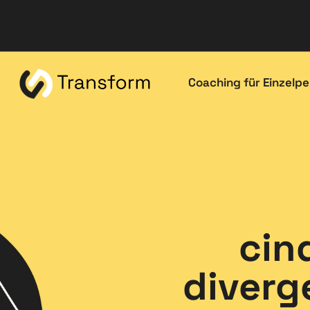
Coaching für Einzelp
cin
diverge