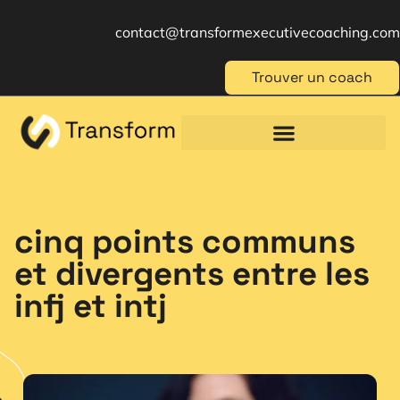
contact@transformexecutivecoaching.com
Trouver un coach
Coaching für Einzelpersonen
Berufliche Weiterbildung
Beratung im Management
cinq points communs
et divergents entre les
infj et intj