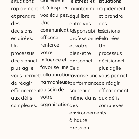
situations
le stress et
situations
et à inspirer
rapidement
maintenir un
rapidement
vos équipes.
et prendre
équilibre
et prendre
Une
des
entre vos
des
communication
décisions
responsabilités
décisions
efficace
éclairées.
professionnelles
éclairées.
renforce
Un
et votre
Un
votre
processus
bien-être
processus
influence et
décisionnel
personnel.
décisionnel
favorise une
plus agile
Cela
plus agile
collaboration
vous permet
favorise une
vous permet
harmonieuse
de réagir
performance
de réagir
au sein de
efficacement
soutenue
efficacement
votre
aux défis
même dans
aux défis
organisation.
complexes.
des
complexes.
environnements
à haute
pression.