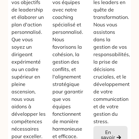
vos objectifs
vos équipes
les leaders en
de leadership
avec notre
quête de
et élaborer un
coaching
transformation.
plan d'action
spécialisé et
Nous vous
personnalisé.
personnalisé.
assistons
Que vous
Nous
dans la
soyez un
favorisons la
gestion de vos
dirigeant
cohésion, la
responsabilités,
expérimenté
gestion des
la prise de
ou un cadre
conflits, et
décisions
supérieur en
l'alignement
cruciales, et le
pleine
stratégique
développement
ascension,
pour garantir
de votre
nous vous
que vos
communication
aidons à
équipes
et de votre
développer les
fonctionnent
gestion du
compétences
de manière
stress.
nécessaires
harmonieuse
En
pour exceller.
et efficace.
savoir