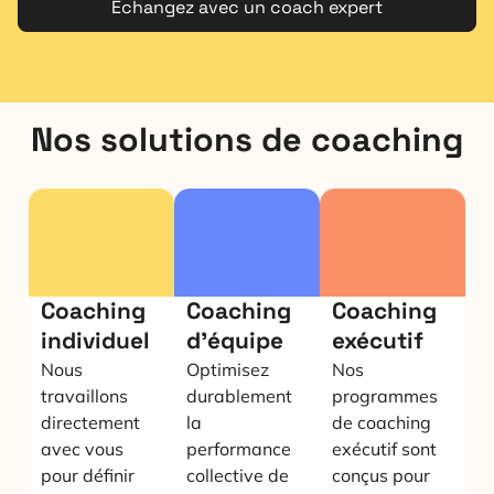
Echangez avec un coach expert
Nos solutions de coaching
Coaching
Coaching
Coaching
individuel
d'équipe
exécutif
Nous
Optimisez
Nos
travaillons
durablement
programmes
directement
la
de coaching
avec vous
performance
exécutif sont
pour définir
collective de
conçus pour