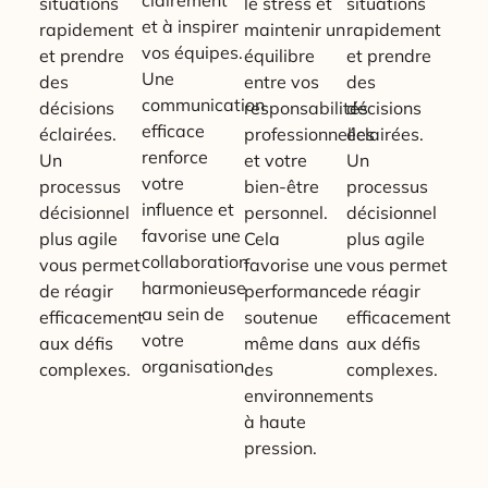
situations
le stress et
situations
et à inspirer
rapidement
maintenir un
rapidement
vos équipes.
et prendre
équilibre
et prendre
Une
des
entre vos
des
communication
décisions
responsabilités
décisions
efficace
éclairées.
professionnelles
éclairées.
renforce
Un
et votre
Un
votre
processus
bien-être
processus
influence et
décisionnel
personnel.
décisionnel
favorise une
plus agile
Cela
plus agile
collaboration
vous permet
favorise une
vous permet
harmonieuse
de réagir
performance
de réagir
au sein de
efficacement
soutenue
efficacement
votre
aux défis
même dans
aux défis
organisation.
complexes.
des
complexes.
environnements
à haute
pression.