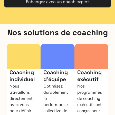
Echangez avec un coach expert
Nos solutions de coaching
Coaching
Coaching
Coaching
individuel
d'équipe
exécutif
Nous
Optimisez
Nos
travaillons
durablement
programmes
directement
la
de coaching
avec vous
performance
exécutif sont
pour définir
collective de
conçus pour