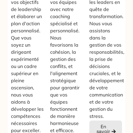
vos objectifs
vos équipes
les leaders en
de leadership
avec notre
quête de
et élaborer un
coaching
transformation.
plan d'action
spécialisé et
Nous vous
personnalisé.
personnalisé.
assistons
Que vous
Nous
dans la
soyez un
favorisons la
gestion de vos
dirigeant
cohésion, la
responsabilités,
expérimenté
gestion des
la prise de
ou un cadre
conflits, et
décisions
supérieur en
l'alignement
cruciales, et le
pleine
stratégique
développement
ascension,
pour garantir
de votre
nous vous
que vos
communication
aidons à
équipes
et de votre
développer les
fonctionnent
gestion du
compétences
de manière
stress.
nécessaires
harmonieuse
En
pour exceller.
et efficace.
savoir