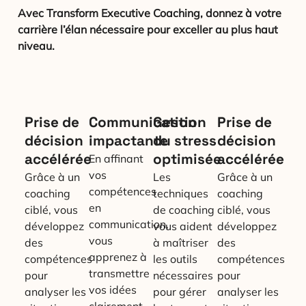
Avec Transform Executive Coaching, donnez à votre
carrière l’élan nécessaire pour exceller au plus haut
niveau.
Prise de
Communication
Gestion
Prise de
décision
impactante
du stress
décision
accélérée
optimisée
accélérée
En affinant
vos
Grâce à un
Les
Grâce à un
compétences
coaching
techniques
coaching
en
ciblé, vous
de coaching
ciblé, vous
communication,
développez
vous aident
développez
vous
des
à maîtriser
des
apprenez à
compétences
les outils
compétences
transmettre
pour
nécessaires
pour
vos idées
analyser les
pour gérer
analyser les
clairement