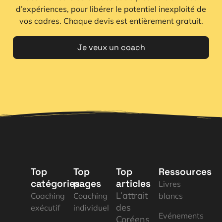
d’expériences, pour libérer le potentiel inexploité de
vos cadres. Chaque devis est entièrement gratuit.
Je veux un coach
Top
Top
Top
Ressources
catégories
pages
articles
Livres
L’attrait
Coaching
Coaching
blancs
des
exécutif
individuel
Evénements
Coréens