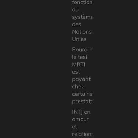
fonctionnaires
du
système
des
Nations
Unies
Pourquoi
le test
MBTI
est
payant
chez
certains
prestataires
INTJ en
amour
et
relations