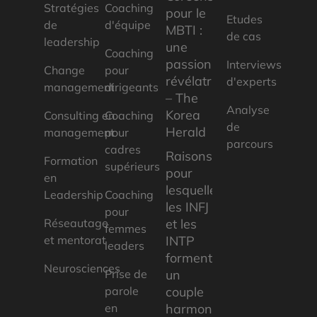
Stratégies
Coaching
pour le
Etudes
de
d'équipe
MBTI :
de cas
leadership
une
Coaching
passion
Interviews
Change
pour
révélatrice
d'experts
management
dirigeants
– The
Analyse
Korea
Consulting en
Coaching
de
Herald
management
pour
parcours
cadres
Raisons
Formation
supérieurs
pour
en
lesquelles
Leadership
Coaching
les INFJ
pour
Réseautage
et les
femmes
et mentorat
INTP
leaders
forment
Neurosciences
Prise de
un
parole
couple
en
harmonieux