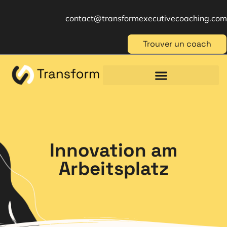
contact@transformexecutivecoaching.com
Trouver un coach
Coaching für Einzelpersonen
Berufliche Weiterbildung
Beratung im Management
Innovation am
Arbeitsplatz