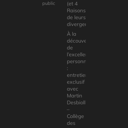
public
(et 4
Raisons
de leurs
divergences
À la
découverte
de
l’excellence
personnelle
:
entretien
exclusif
avec
Martin
Desbiolles
–
Collège
des