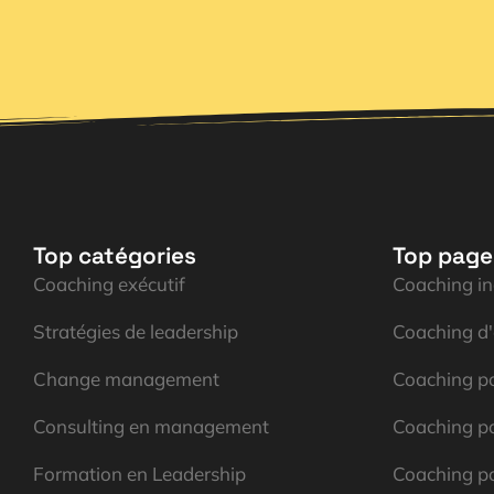
Top catégories
Top page
Coaching exécutif
Coaching in
Stratégies de leadership
Coaching d
Change management
Coaching po
Consulting en management
Coaching po
Formation en Leadership
Coaching p