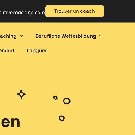
Trouver un coach
cutivecoaching.com
oaching
Berufliche Weiterbildung
gement
Langues
ten