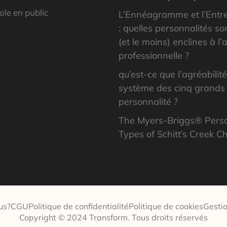
ole en public
L’Ennéagramme et l’Entr
: quelles personnalités son
(et le moins) enclines à l
professionnelle ?
qu’est-ce que l’agréabilit
système des cinq grands 
personnalité ?
The Myers-Briggs® Perso
Types of Schitt’s Creek C
us?
CGU
Politique de confidentialité
Politique de cookies
Gestio
Copyright © 2024 Transform. Tous droits réservés