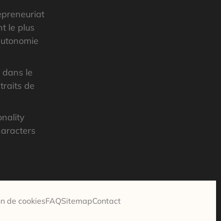
epreneuriat
t le plus
’autonomie
é dans le
traits de
nality
haracters
n de cookies
FAQ
Sitemap
Contact