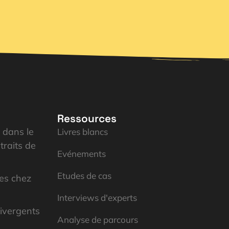
Ressources
é dans le
Livres blancs
traits de
Evénements
Etudes de cas
res chez
Interviews d'experts
ivergents
Analyse de parcours