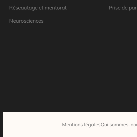
Réseautage et mentorat
Prise de par
Neurosciences
Mentions légales
Qui sommes-no