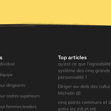
s
Top articles
qu’est-ce que l’agréabilit
dividuel
système des cinq grands 
'équipe
personnalité ?
ur dirigeants
Diriger au-delà des cultu
Michelin (B
ur cadres supérieurs
cinq points communs et d
our femmes leaders
entre les infj et intj