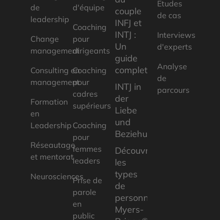
Etudes
de
d'équipe
couple
de cas
leadership
INFJ et
Coaching
INTJ :
Interviews
Change
pour
Un
d'experts
management
dirigeants
guide
Analyse
complet
Consulting en
Coaching
de
management
pour
INTJ in
parcours
cadres
der
Formation
supérieurs
Liebe
en
und
Leadership
Coaching
Beziehungen
pour
Réseautage
femmes
Découvrez
et mentorat
leaders
les
types
Neurosciences
Prise de
de
parole
personnalité
en
Myers-
public