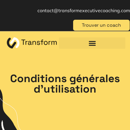
contact@transformexecutivecoaching.com
Trouver un coach
Coaching für Einzelpersonen
Berufliche Weiterbildung
Beratung im Management
Conditions générales
d’utilisation