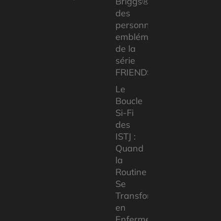
Briggs®
des
personnages
emblématiques
de la
série
FRIENDS
Le
Boucle
Si-Fi
des
ISTJ :
Quand
la
Routine
Se
Transforme
en
Enfermement