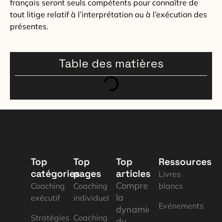
français seront seuls compétents pour connaître de
tout litige relatif à l’interprétation ou à l’exécution des
présentes.
Table des matières
Top
Top
Top
Ressources
catégories
pages
articles
Livres
Comprendre
Coaching
Coaching
blancs
la
exécutif
individuel
Evénements
dynamique
Stratégies
Coaching
du