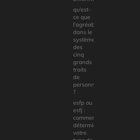
qu’est-
ce que
l’agréabilité
dans le
système
des
cinq
grands
traits
de
personnalité
?
esfp ou
esfj :
comment
déterminer
votre