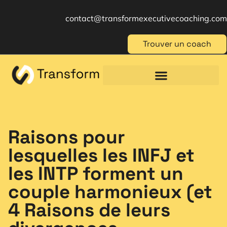
contact@transformexecutivecoaching.com
Trouver un coach
Coaching für Einzelpersonen
Berufliche Weiterbildung
Beratung im Management
Raisons pour
lesquelles les INFJ et
les INTP forment un
couple harmonieux (et
4 Raisons de leurs