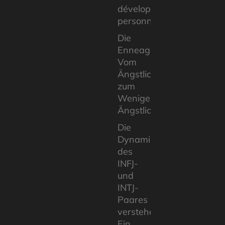
développement
personnel
Die
Enneagrammtypen:
Vom
Ängstlichsten
zum
Weniger
Ängstlichen
Die
Dynamik
des
INFJ-
und
INTJ-
Paares
verstehen:
Ein