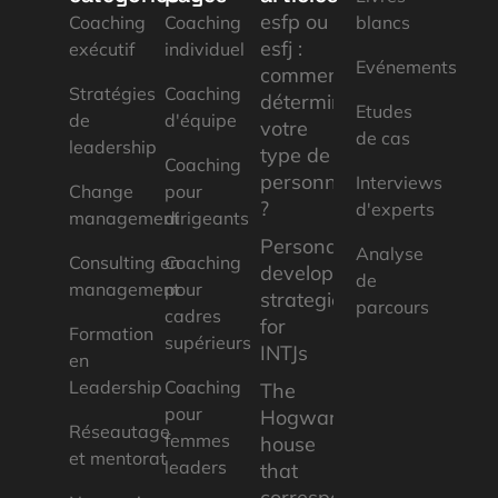
esfp ou
Coaching
Coaching
blancs
esfj :
exécutif
individuel
Evénements
comment
Stratégies
Coaching
déterminer
Etudes
de
d'équipe
votre
de cas
leadership
type de
Coaching
personnalité
Interviews
Change
pour
?
d'experts
management
dirigeants
Personal
Analyse
Consulting en
Coaching
development
de
management
pour
strategies
parcours
cadres
for
Formation
supérieurs
INTJs
en
Leadership
Coaching
The
pour
Hogwarts
Réseautage
femmes
house
et mentorat
leaders
that
corresponds