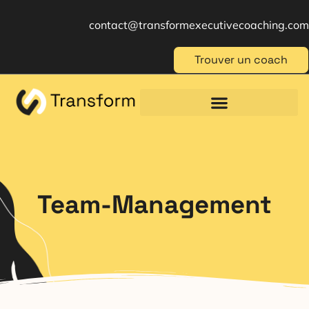
contact@transformexecutivecoaching.com
Trouver un coach
Coaching für Einzelpersonen
Berufliche Weiterbildung
Beratung im Management
Team-Management