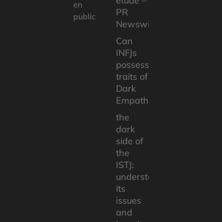
étude –
en
PR
public
Newswire
Can
INFJs
possess
traits of
Dark
Empaths?
the
dark
side of
the
ISTJ:
understanding
its
issues
and