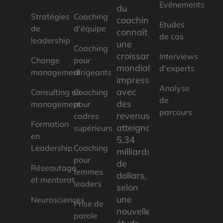
Evénements
du
Stratégies
Coaching
coaching
Etudes
de
d'équipe
connaît
de cas
leadership
une
Coaching
croissance
Interviews
Change
pour
mondiale
d'experts
management
dirigeants
impressionnante
Analyse
avec
Consulting en
Coaching
de
des
management
pour
parcours
revenus
cadres
Formation
atteignant
supérieurs
en
5,34
Leadership
Coaching
milliards
pour
de
Réseautage
femmes
dollars,
et mentorat
leaders
selon
une
Neurosciences
Prise de
nouvelle
parole