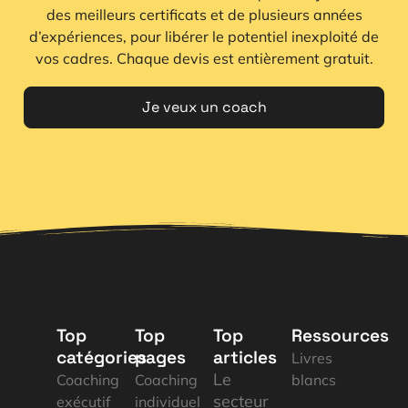
des meilleurs certificats et de plusieurs années
d’expériences, pour libérer le potentiel inexploité de
vos cadres. Chaque devis est entièrement gratuit.
Je veux un coach
Top
Top
Top
Ressources
catégories
pages
articles
Livres
Le
Coaching
Coaching
blancs
secteur
exécutif
individuel