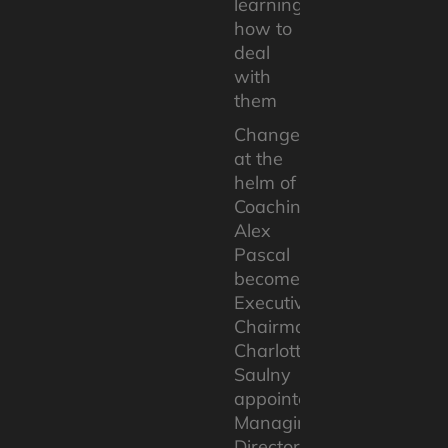
learning
how to
deal
with
them
Change
at the
helm of
Coaching.com:
Alex
Pascal
becomes
Executive
Chairman,
Charlotte
Saulny
appointed
Managing
Director.