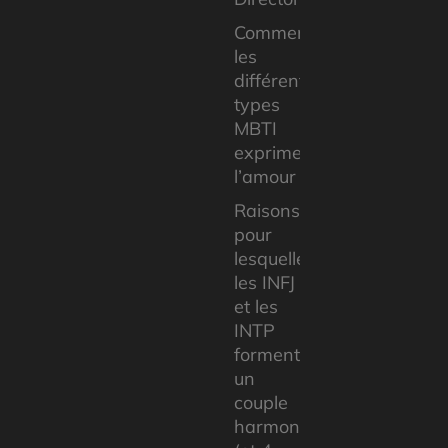
Comment
les
différents
types
MBTI
expriment
l’amour
Raisons
pour
lesquelles
les INFJ
et les
INTP
forment
un
couple
harmonieux