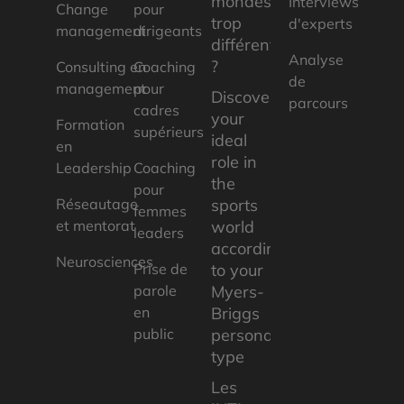
mondes
Interviews
Change
pour
trop
d'experts
management
dirigeants
différents
Analyse
?
Consulting en
Coaching
de
management
pour
Discover
parcours
cadres
your
Formation
supérieurs
ideal
en
role in
Leadership
Coaching
the
pour
Réseautage
sports
femmes
et mentorat
world
leaders
according
Neurosciences
Prise de
to your
parole
Myers-
en
Briggs
public
personality
type
Les