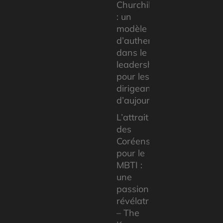
Churchill
: un
modèle
d’authenticité
dans le
leadership
pour les
dirigeants
d’aujourd’hui
L’attrait
des
Coréens
pour le
MBTI :
une
passion
révélatrice
– The