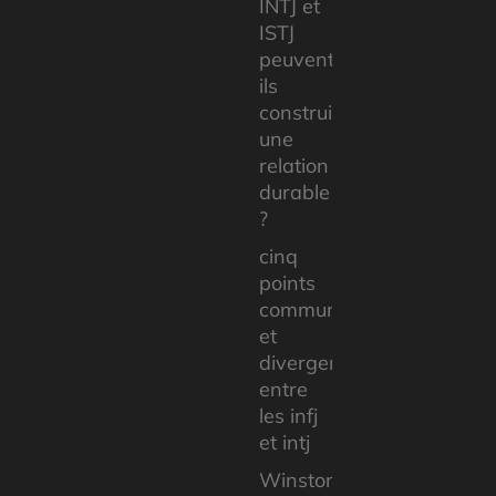
INTJ et
ISTJ
peuvent-
ils
construire
une
relation
durable
?
cinq
points
communs
et
divergents
entre
les infj
et intj
Winston