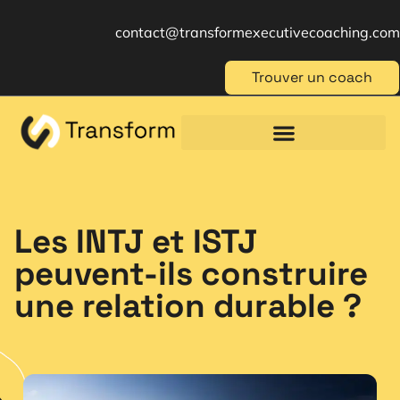
contact@transformexecutivecoaching.com
Trouver un coach
Coaching für Einzelpersonen
Berufliche Weiterbildung
Beratung im Management
Les INTJ et ISTJ
peuvent-ils construire
une relation durable ?