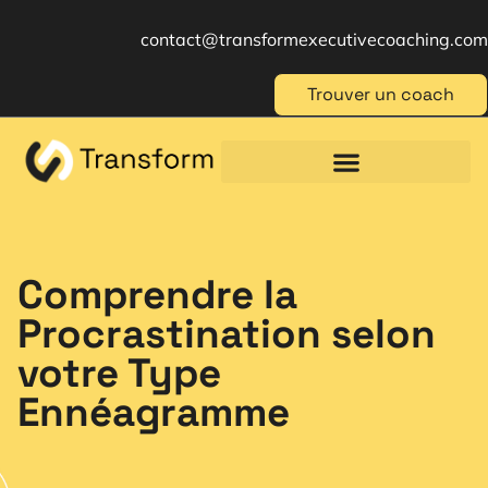
contact@transformexecutivecoaching.com
Trouver un coach
Coaching für Einzelpersonen
Berufliche Weiterbildung
Beratung im Management
Comprendre la
Procrastination selon
votre Type
Ennéagramme