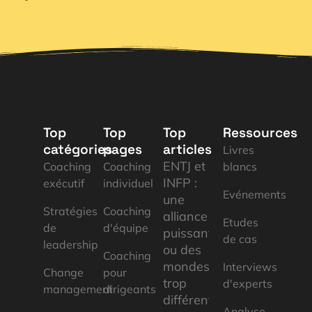
Top
Top
Top
Ressources
catégories
pages
articles
Livres
ENTJ et
Coaching
Coaching
blancs
INFP :
exécutif
individuel
Evénements
une
Stratégies
Coaching
alliance
Etudes
de
d'équipe
puissante
de cas
leadership
ou des
Coaching
mondes
Interviews
Change
pour
trop
d'experts
management
dirigeants
différents
Analyse