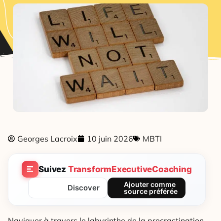
Georges Lacroix
10 juin 2026
MBTI
Suivez
TransformExecutiveCoaching
Ajouter comme
Discover
source préférée
Naviguer à travers le labyrinthe de la procrastination