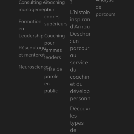
?
Consulting en
Coaching
de
management
pour
L’histoire
parcours
cadres
inspirante
Formation
supérieurs
d’Arnaud
en
Deschamps
Leadership
Coaching
: un
pour
Réseautage
parcours
femmes
et mentorat
au
leaders
service
Neurosciences
Prise de
du
parole
coaching
en
et du
public
développement
personnel
Découvrez
les
types
de