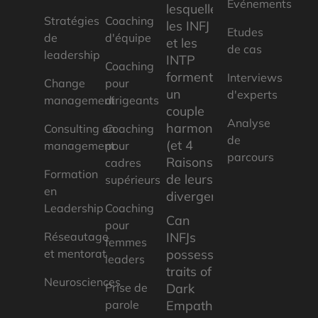
Evénements
lesquelles
Stratégies
Coaching
les INFJ
Etudes
de
d'équipe
et les
de cas
leadership
INTP
Coaching
forment
Interviews
Change
pour
un
d'experts
management
dirigeants
couple
Analyse
harmonieux
Consulting en
Coaching
de
(et 4
management
pour
parcours
Raisons
cadres
Formation
de leurs
supérieurs
en
divergences
Leadership
Coaching
Can
pour
Réseautage
INFJs
femmes
et mentorat
possess
leaders
traits of
Neurosciences
Prise de
Dark
parole
Empaths?