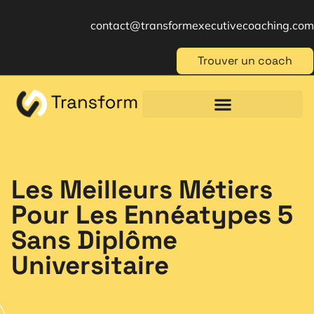
contact@transformexecutivecoaching.com
Trouver un coach
Coaching für Einzelpersonen
Berufliche Weiterbildung
Beratung im Management
Les Meilleurs Métiers
Pour Les Ennéatypes 5
Sans Diplôme
Universitaire