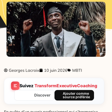
Georges Lacroix
10 juin 2026
MBTI
Suivez
TransformExecutiveCoaching
Ajouter comme
Discover
source préférée
En quête d’un avenir professionnel qui s’harmonise