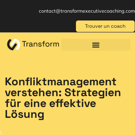
contact@transformexecutivecoaching.com
Trouver un coach
Coaching für Einzelpersonen
Berufliche Weiterbildung
Beratung im Management
Konfliktmanagement
verstehen: Strategien
für eine effektive
Lösung