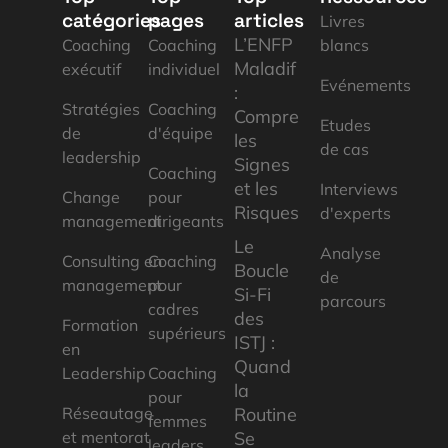
catégories
pages
articles
Livres
L’ENFP
Coaching
Coaching
blancs
Maladif
exécutif
individuel
Evénements
:
Stratégies
Coaching
Comprendre
Etudes
de
d'équipe
les
de cas
leadership
Signes
Coaching
et les
Interviews
Change
pour
Risques
d'experts
management
dirigeants
Le
Analyse
Consulting en
Coaching
Boucle
de
management
pour
Si-Fi
parcours
cadres
des
Formation
supérieurs
ISTJ :
en
Quand
Leadership
Coaching
la
pour
Réseautage
Routine
femmes
et mentorat
Se
leaders