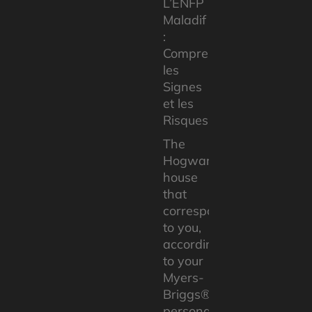
L’ENFP
Maladif
:
Comprendre
les
Signes
et les
Risques
The
Hogwarts
house
that
corresponds
to you,
according
to your
Myers-
Briggs®
personality