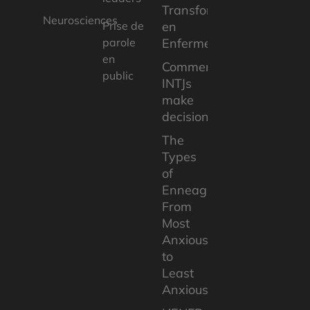
Transforme
Neurosciences
Prise de
en
parole
Enfermement
en
Comment
public
INTJs
make
decisions
The
Types
of
Enneagram:
From
Most
Anxious
to
Least
Anxious