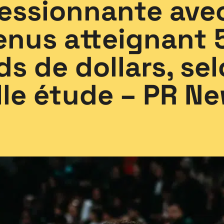
essionnante ave
enus atteignant 
rds de dollars, se
le étude – PR N