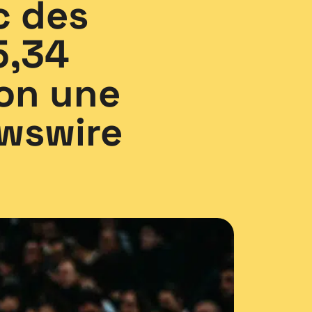
c des
5,34
lon une
ewswire