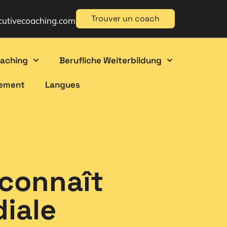
Trouver un coach
cutivecoaching.com
oaching
Berufliche Weiterbildung
gement
Langues
 connaît
iale