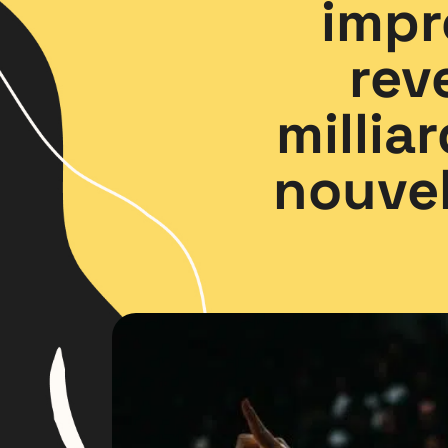
impr
rev
millia
nouvel