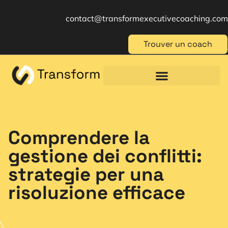
contact@transformexecutivecoaching.com
Trouver un coach
Coaching für Einzelpersonen
Berufliche Weiterbildung
Beratung im Management
Comprendere la
gestione dei conflitti:
strategie per una
risoluzione efficace