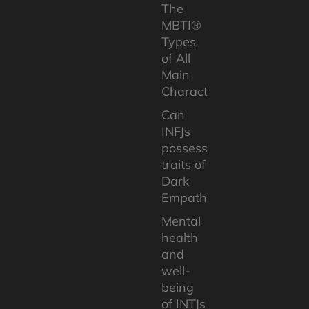
The
MBTI®
Types
of All
Main
Characters
Can
INFJs
possess
traits of
Dark
Empaths?
Mental
health
and
well-
being
of INTJs