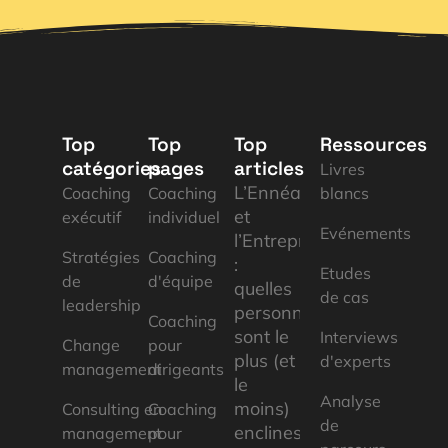
Top
Top
Top
Ressources
catégories
pages
articles
Livres
L’Ennéagramme
Coaching
Coaching
blancs
et
exécutif
individuel
Evénements
l’Entrepreneuriat
Stratégies
Coaching
:
Etudes
de
d'équipe
quelles
de cas
leadership
personnalités
Coaching
sont le
Interviews
Change
pour
plus (et
d'experts
management
dirigeants
le
Analyse
moins)
Consulting en
Coaching
de
enclines
management
pour