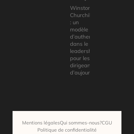
Winston
Churchill
: un
modèle
d’authenticité
dans le
leadership
pour les
dirigeants
d’aujourd’hui
Mentions légales
Qui sommes-nous?
CGU
Politique de confidentialité