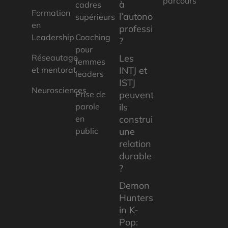
parcours
à
cadres
Formation
l’autonomie
supérieurs
en
professionnelle
Leadership
Coaching
?
pour
Réseautage
Les
femmes
et mentorat
INTJ et
leaders
ISTJ
Neurosciences
Prise de
peuvent-
parole
ils
en
construire
public
une
relation
durable
?
Demon
Hunters
in K-
Pop: