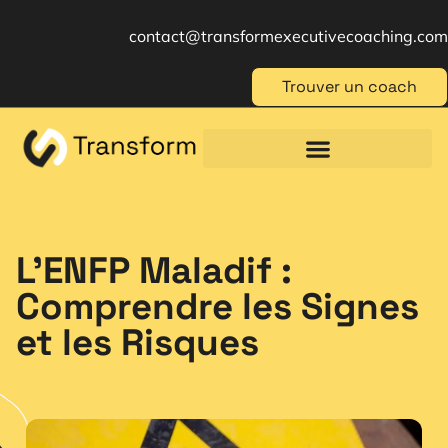
contact@transformexecutivecoaching.com
Trouver un coach
Coaching für Einzelpersonen
Berufliche Weiterbildung
Beratung im Management
L’ENFP Maladif :
Comprendre les Signes
et les Risques