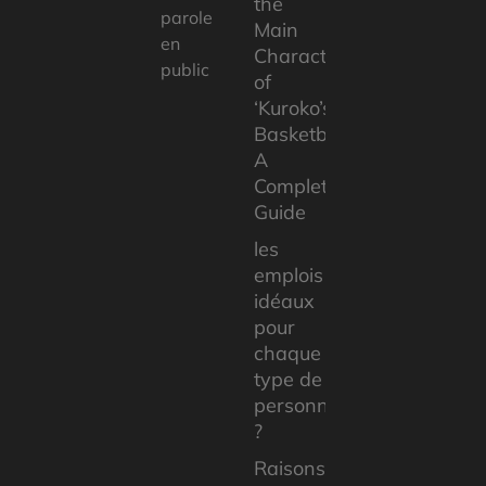
the
parole
Main
en
Characters
public
of
‘Kuroko’s
Basketball’:
A
Complete
Guide
les
emplois
idéaux
pour
chaque
type de
personnalité
?
Raisons