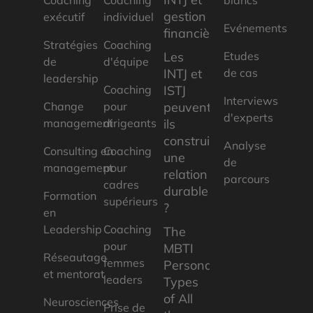
Coaching
Coaching
blancs
gestion
exécutif
individuel
Evénements
financière
Stratégies
Coaching
Les
Etudes
de
d'équipe
INTJ et
de cas
leadership
Coaching
ISTJ
Interviews
Change
pour
peuvent-
d'experts
management
dirigeants
ils
construire
Analyse
Consulting en
Coaching
une
de
management
pour
relation
parcours
cadres
durable
Formation
supérieurs
?
en
Leadership
Coaching
The
pour
MBTI
Réseautage
femmes
Personality
et mentorat
leaders
Types
of All
Neurosciences
Prise de