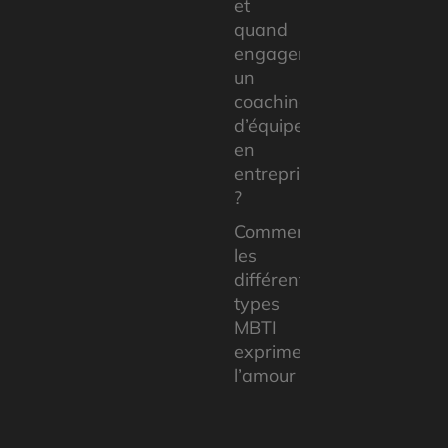
et
quand
engager
un
coaching
d’équipe
en
entreprise
?
Comment
les
différents
types
MBTI
expriment
l’amour