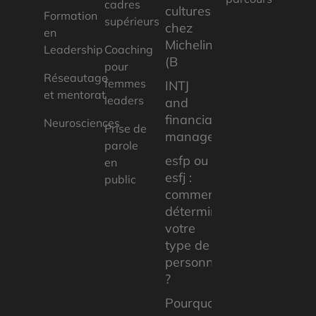
cadres
cultures
Formation
supérieurs
chez
en
Michelin
Leadership
Coaching
(B
pour
Réseautage
femmes
INTJ
et mentorat
leaders
and
financial
Neurosciences
Prise de
management
parole
esfp ou
en
esfj :
public
comment
déterminer
votre
type de
personnalité
?
Pourquoi