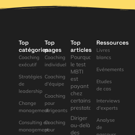
Top
Top
Top
Ressources
catégories
pages
articles
Livres
Pourquoi
Coaching
Coaching
blancs
le test
exécutif
individuel
Evénements
MBTI
Stratégies
Coaching
est
Etudes
de
d'équipe
payant
de cas
leadership
chez
Coaching
certains
Interviews
Change
pour
prestataires
d'experts
management
dirigeants
Diriger
Analyse
Consulting en
Coaching
au-delà
de
management
pour
des
parcours