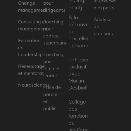
les infj
Interviews
Change
pour
et intj
d'experts
management
dirigeants
À la
Analyse
Consulting en
Coaching
découverte
de
management
pour
de
parcours
cadres
l’excellence
Formation
supérieurs
personnelle
en
:
Leadership
Coaching
entretien
pour
Réseautage
exclusif
femmes
et mentorat
avec
leaders
Martin
Neurosciences
Prise de
Desbiolles
parole
–
en
Collège
public
des
fonctionnaires
du
système