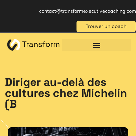
contact@transformexecutivecoaching.com
Trouver un coach
Coaching für Einzelpersonen
Berufliche Weiterbildung
Beratung im Management
Diriger au-delà des
cultures chez Michelin
(B