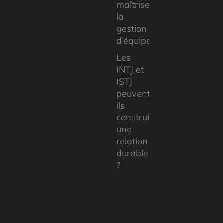
maîtriser
la
gestion
d’équipe
Les
INTJ et
ISTJ
peuvent-
ils
construire
une
relation
durable
?