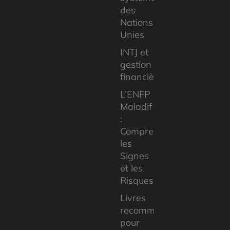
des
Nations
Unies
INTJ et
gestion
financière
L’ENFP
Maladif
:
Comprendre
les
Signes
et les
Risques
Livres
recommandés
pour