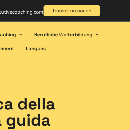
Trouver un coach
cutivecoaching.com
oaching
Berufliche Weiterbildung
gement
Langues
a della
a guida