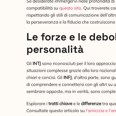
Se desiderate immergervi nelle profondità di q
compatibilità su
questo sito
. Qui troverete co
rispettando gli stili di comunicazione dell’al
la perseveranza e la fiducia che costruiscono
Le forze e le debo
personalità
Gli
INTJ
sono riconosciuti per il loro approcci
situazioni complesse grazie alla loro razionali
chiari e concisi. Gli
INFJ
, d’altra parte, sono g
di comprendere e connettersi con gli altri s
sembrare opposte, ma in verità, sono comple
Esplorare i
tratti chiave
e le
differenze
tra que
Consultate questo articolo su
l’amicizia e l’a