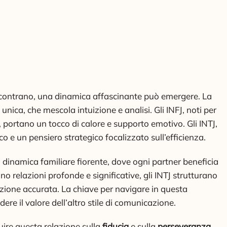
incontrano, una dinamica affascinante può emergere. La
unica, che mescola intuizione e analisi. Gli INFJ, noti per
a, portano un tocco di calore e supporto emotivo. Gli INTJ,
 e un pensiero strategico focalizzato sull’efficienza.
inamica familiare fiorente, dove ogni partner beneficia
ono relazioni profonde e significative, gli INTJ strutturano
azione accurata. La chiave per navigare in questa
ere il valore dell’altro stile di comunicazione.
uire questa relazione sulla
fiducia
e sulla
perseveranza
.