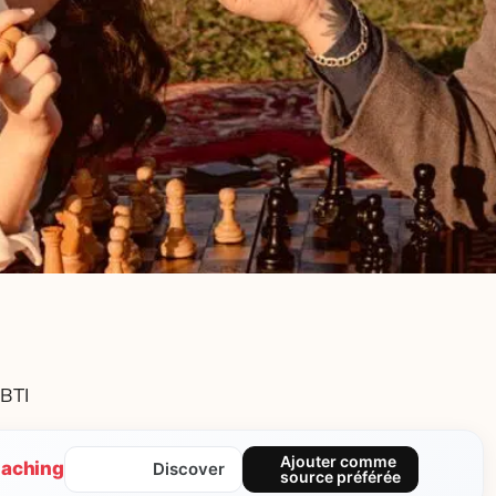
BTI
Ajouter comme
aching
Discover
source préférée