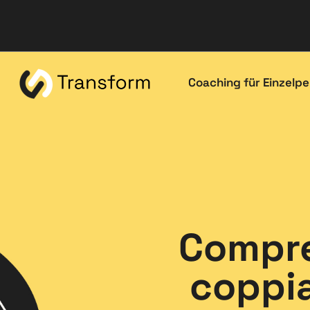
Coaching für Einzelp
Compre
coppia