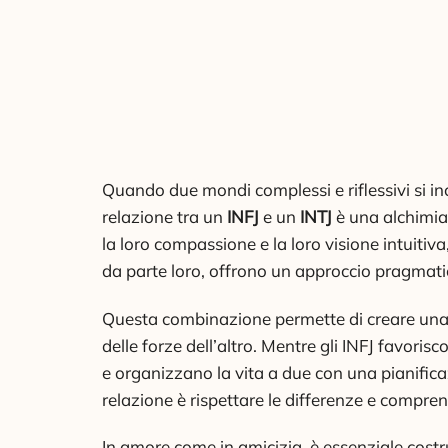
Quando due mondi complessi e riflessivi si 
relazione tra un
INFJ
e un
INTJ
è una alchimia 
la loro compassione e la loro visione intuitiv
da parte loro, offrono un approccio pragmatico
Questa combinazione permette di creare una d
delle forze dell’altro. Mentre gli INFJ favorisc
e organizzano la vita a due con una pianific
relazione è rispettare le differenze e comprend
In amore come in amicizia, è essenziale costr