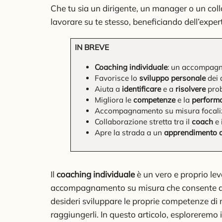
Che tu sia un dirigente, un manager o un colla
lavorare su te stesso, beneficiando dell’exper
IN BREVE
Coaching individuale
: un accompagna
Favorisce lo
sviluppo personale
dei d
Aiuta a
identificare
e a
risolvere
prob
Migliora le
competenze
e la
perform
Accompagnamento su misura focali
Collaborazione stretta tra il
coach
e 
Apre la strada a un
apprendimento 
Il
coaching individuale
è un vero e proprio lev
accompagnamento su misura che consente ai d
desideri sviluppare le proprie competenze di mi
raggiungerli. In questo articolo, esploreremo 