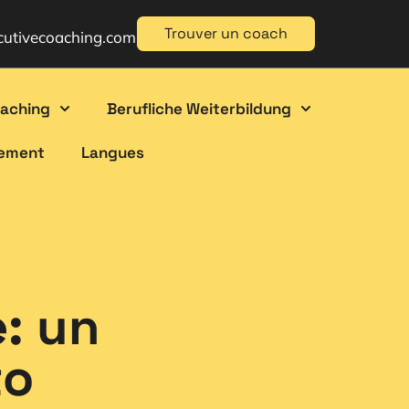
Trouver un coach
cutivecoaching.com
oaching
Berufliche Weiterbildung
gement
Langues
: un
to