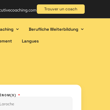
Trouver un coach
cutivecoaching.com
oaching
Berufliche Weiterbildung
gement
Langues
RÉNOM(S)