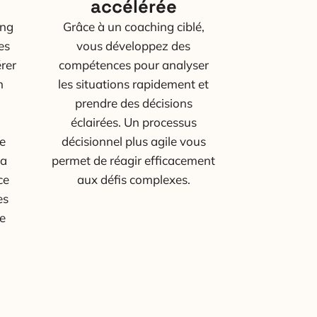
accélérée
ing
Grâce à un coaching ciblé,
es
vous développez des
érer
compétences pour analyser
n
les situations rapidement et
prendre des décisions
éclairées. Un processus
e
décisionnel plus agile vous
la
permet de réagir efficacement
ce
aux défis complexes.
es
e