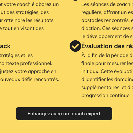
 et votre coach élaborez un
Les séances de coachi
lut des stratégies, des
régulière, offrant un e
 atteindre les résultats
obstacles rencontrés, 
te tout en visant des
d’action. Ces séances s
le développement de so
back
Évaluation des r
ratégies et les
À la fin de la période 
ontexte professionnel.
finale pour mesurer les
justez votre approche en
initiaux. Cette évaluat
nouveaux défis rencontrés.
d’identifier les domai
supplémentaires, et d'
progression continue.
Echangez avec un coach expert