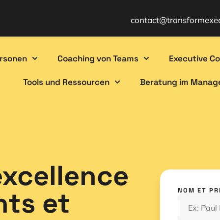
contact@transformexe
ersonen
Coaching von Teams
Executive C
Tools und Ressourcen
Beratung im Mana
excellence
nts et
NOM ET P